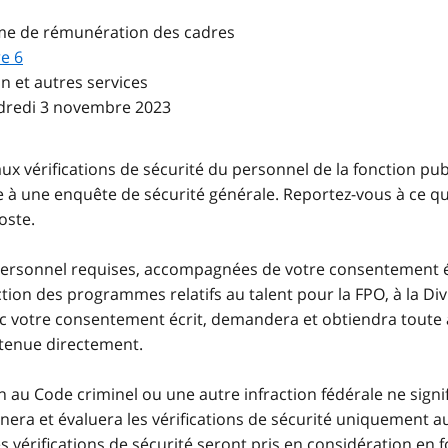
me de rémunération des cadres
e 6
n et autres services
ndredi 3 novembre 2023
ux vérifications de sécurité du personnel de la fonction pub
 à une enquête de sécurité générale. Reportez-vous à ce qu
oste.
 personnel requises, accompagnées de votre consentement é
ection des programmes relatifs au talent pour la FPO, à la Di
avec votre consentement écrit, demandera et obtiendra toute
btenue directement.
ion au Code criminel ou une autre infraction fédérale ne si
era et évaluera les vérifications de sécurité uniquement aux
des vérifications de sécurité seront pris en considération en