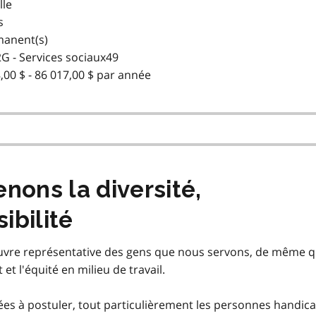
lle
s
manent(s)
 - Services sociaux49
,00 $ - 86 017,00 $ par année
ons la diversité,
sibilité
re représentative des gens que nous servons, de même qu'à
t et l'équité en milieu de travail.
ées à postuler, tout particulièrement les personnes handica